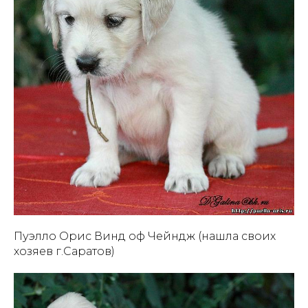
Пуэлло Орис Винд оф Чейндж (нашла своих
хозяев г.Саратов)