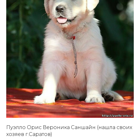
Пуэлло Орис Вероника Саншайн (нашла своих
хозяев г.Саратов)