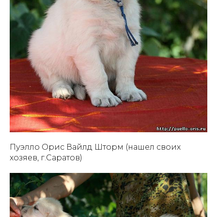
Пуэлло Орис Вайлд Шторм (нашел своих
хозяев, г.Саратов)