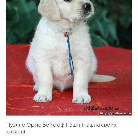
Пуэлло Орис Войс оф Пэшн (нашла своих
хозяев)