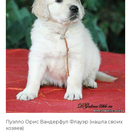
Пуэлло Орис Вандерфул Флауэр (нашла своих
хозяев)