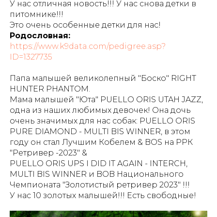
У нас отличная новость!!! У нас снова детки в
питомнике!!!
Это очень особенные детки для нас!
Родословная:
https://www.k9data.com/pedigree.asp?
ID=1327735
Папа малышей великолепный "Боско" RIGHT
HUNTER PHANTOM.
Мама малышей "Юта" PUELLO ORIS UTAH JAZZ,
одна из наших любимых девочек! Она дочь
очень значимых для нас собак: PUELLO ORIS
PURE DIAMOND - MULTI BIS WINNER, в этом
году он стал Лучшим Кобелем & BOS на РРК
"Ретривер -2023" &
PUELLO ORIS UPS I DID IT AGAIN - INTERCH,
MULTI BIS WINNER и BOB Национального
Чемпионата "Золотистый ретривер 2023" !!!
У нас 10 золотых малышей!!! Есть свободные!