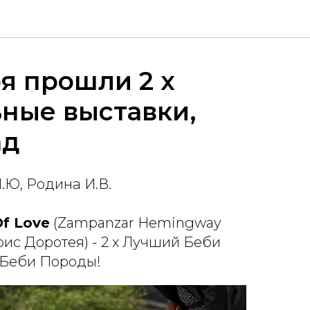
ря прошли 2 х
ные выставки,
ад
.Ю, Родина И.В.
Of Love
(Zampanzar Hemingway
рис Доротея) - 2 х Лучший Беби
 Беби Породы!