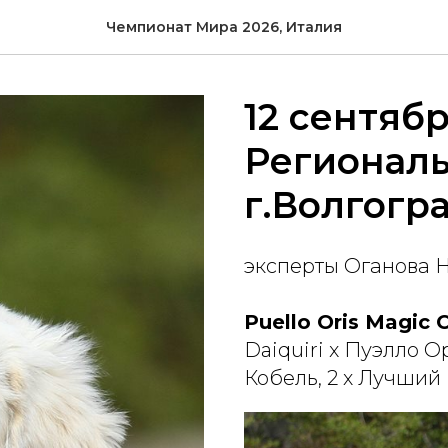
Чемпионат Мира 2026, Италия
12 сентяб
Региональ
г.Волгогр
эксперты Оганова Н
Puello Oris Magic 
Daiquiri x Пуэлло О
Кобель, 2 х Лучший